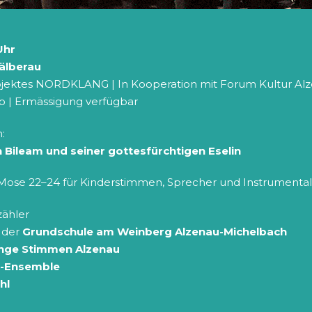
 Uhr
Kälberau
jektes NORDKLANG | In Kooperation mit Forum Kultur Al
ro | Ermässigung verfügbar
:
 Bileam und seiner gottesfürchtigen Eselin
. Mose 22–24 für Kinderstimmen, Sprecher und Instrument
zähler
4 der
Grundschule am Weinberg Alzenau-Michelbach
nge Stimmen Alzenau
c-Ensemble
hl