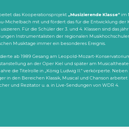
rbeitet das Kooperationsprojekt
„Musizierende Klasse“
im 
-Michelbach mit und fördert das für die Entwicklung der K
usizieren. Für die Schüler der 3. und 4. Klassen sind das j
jungen Instrumentalisten der regionalen Musikhochschulen 
chen Musiktage immer ein besonderes Ereignis.
dierte ab 1989 Gesang am Leopold-Mozart-Konservatoriu
estanstellung an der Oper Kiel und später am Musicalthea
hre die Titelrolle in „König Ludwig II.“ verkörperte. Neben s
r in den Bereichen Klassik, Musical und Chanson arbeitet
cher und Rezitator u. a. in Live-Sendungen von WDR 4.