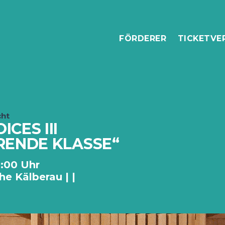
FÖRDERER
TICKETVE
cht
CES III
RENDE KLASSE“
19:00 Uhr
he Kälberau | |