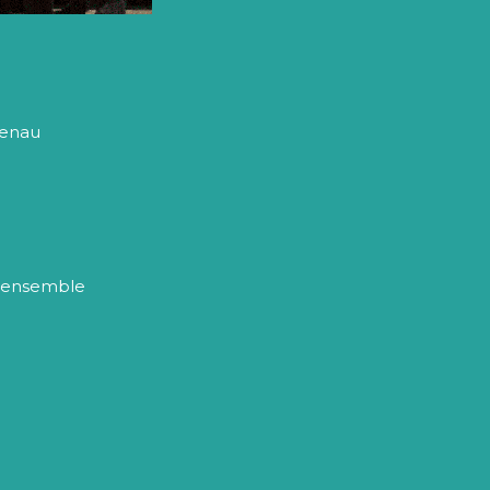
zenau
alensemble